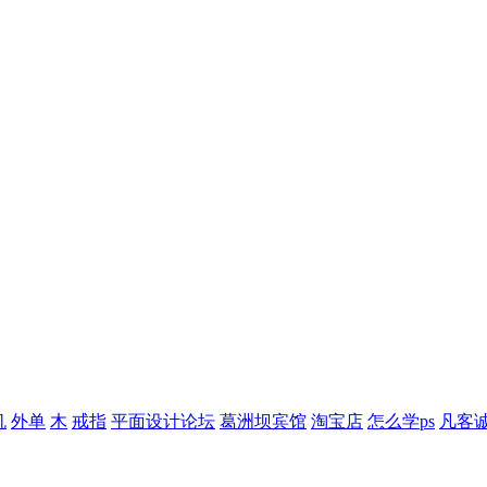
机
外单
木
戒指
平面设计论坛
葛洲坝宾馆
淘宝店
怎么学ps
凡客