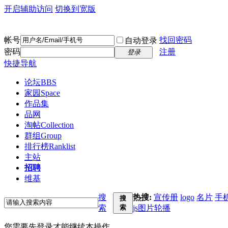
开启辅助访问
切换到宽版
帐号
找回密码
自动登录
密码
注册
登录
快捷导航
论坛
BBS
家园
Space
作品集
品网
淘帖
Collection
群组
Group
排行榜
Ranklist
主站
招聘
维基
搜
热搜:
宣传册
logo
名片
手
搜
索
索
js图片轮播
您需要先登录才能继续本操作