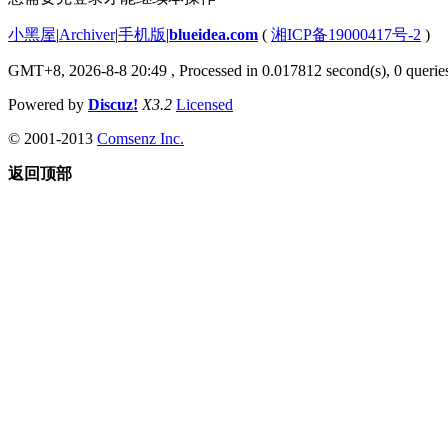
小黑屋
|
Archiver
|
手机版
|
blueidea.com
(
湘ICP备19000417号-2
)
GMT+8, 2026-8-8 20:49
, Processed in 0.017812 second(s), 0 quer
Powered by
Discuz!
X3.2
Licensed
© 2001-2013
Comsenz Inc.
返回顶部