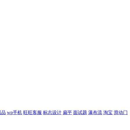
诚品
wp手机
旺旺客服
标志设计
扁平
面试题
瀑布流
淘宝
滑动门